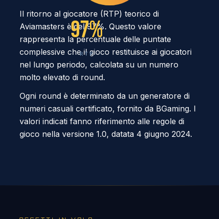
Il ritorno al giocatore (RTP) teorico di
97%
Aviamasters è del 97%. Questo valore
rappresenta la percentuale delle puntate
complessive che il gioco restituisce ai giocatori
RTP
nel lungo periodo, calcolata su un numero
molto elevato di round.
Ogni round è determinato da un generatore di
numeri casuali certificato, fornito da BGaming. I
valori indicati fanno riferimento alle regole di
gioco nella versione 1.0, datata 4 giugno 2024.
OGGETTI IN VOLO