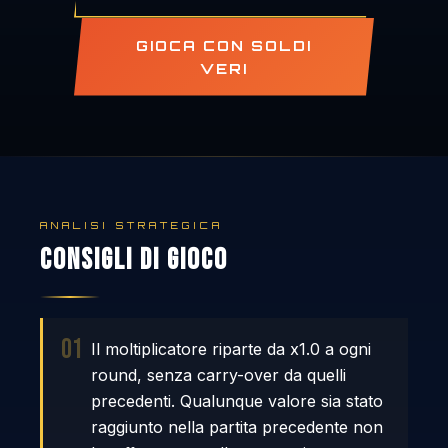
GIOCA CON SOLDI
VERI
ANALISI STRATEGICA
Consigli di Gioco
01
Il moltiplicatore riparte da x1.0 a ogni
round, senza carry-over da quelli
precedenti. Qualunque valore sia stato
raggiunto nella partita precedente non