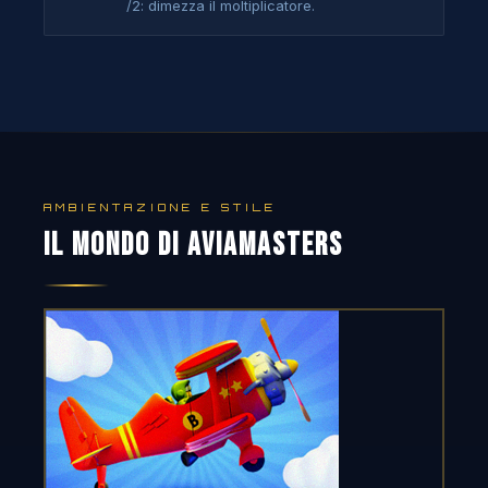
/2: dimezza il moltiplicatore.
AMBIENTAZIONE E STILE
Il Mondo di Aviamasters