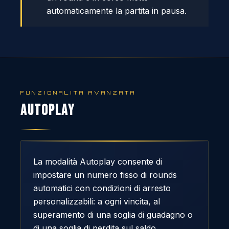
automaticamente la partita in pausa.
FUNZIONALITA AVANZATA
Autoplay
La modalità Autoplay consente di
impostare un numero fisso di rounds
automatici con condizioni di arresto
personalizzabili: a ogni vincita, al
superamento di una soglia di guadagno o
di una soglia di perdita sul saldo.