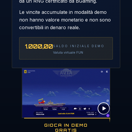
da un RNG certificato da BGaming.
Le vincite accumulate in modalità demo
non hanno valore monetario e non sono
convertibili in denaro reale.
1.000,00
SALDO INIZIALE DEMO
Valuta virtuale FUN
GIOCA IN DEMO
GRATIS