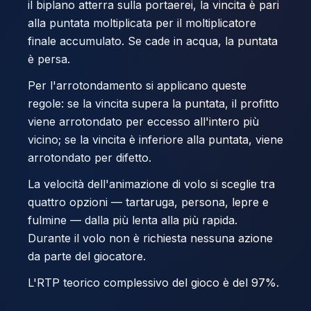
il biplano atterra sulla portaerei, la vincita è pari
alla puntata moltiplicata per il moltiplicatore
finale accumulato. Se cade in acqua, la puntata
è persa.
Per l'arrotondamento si applicano queste
regole: se la vincita supera la puntata, il profitto
viene arrotondato per eccesso all'intero più
vicino; se la vincita è inferiore alla puntata, viene
arrotondato per difetto.
La velocità dell'animazione di volo si sceglie tra
quattro opzioni — tartaruga, persona, lepre e
fulmine — dalla più lenta alla più rapida.
Durante il volo non è richiesta nessuna azione
da parte del giocatore.
L'RTP teorico complessivo del gioco è del 97%.