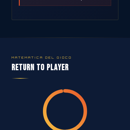
MATEMATICA DEL GIOCO
Return to Player