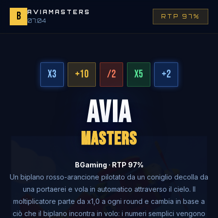
AVIAMASTERS
B
RTP 97%
07:04
x3
+10
/2
x5
+2
AVIA
MASTERS
BGaming · RTP 97%
Un biplano rosso-arancione pilotato da un coniglio decolla da
una portaerei e vola in automatico attraverso il cielo. Il
moltiplicatore parte da x1,0 a ogni round e cambia in base a
ciò che il biplano incontra in volo: i numeri semplici vengono