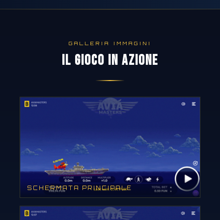
GALLERIA IMMAGINI
Il Gioco in Azione
SCHERMATA PRINCIPALE