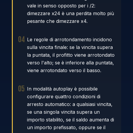
vale in senso opposto per i /2:
dimezzare x24 è una perdita molto più
pesante che dimezzare x4.
04
Le regole di arrotondamento incidono
sulla vincita finale: se la vincita supera
la puntata, il profitto viene arrotondato
verso l'alto; se è inferiore alla puntata,
viene arrotondato verso il basso.
05
In modalità autoplay è possibile
configurare quattro condizioni di
arresto automatico: a qualsiasi vincita,
se una singola vincita supera un
importo stabilito, se il saldo aumenta di
un importo prefissato, oppure se il