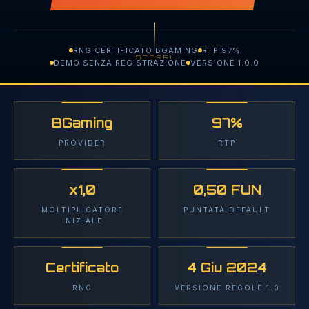
RNG CERTIFICATO BGAMING
RTP 97%
SCORRI
DEMO SENZA REGISTRAZIONE
VERSIONE 1.0.0
BGaming
97%
PROVIDER
RTP
x1,0
0,50 FUN
MOLTIPLICATORE
PUNTATA DEFAULT
INIZIALE
Certificato
4 Giu 2024
RNG
VERSIONE REGOLE 1.0