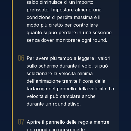
saldo diminuisce di un importo
prefissato. Impostare almeno una
condizione di perdita massima è il
modo più diretto per controllare
quanto si può perdere in una sessione
senza dover monitorare ogni round.
06
Per avere più tempo a leggere i valori
sullo schermo durante il volo, si può
selezionare la velocità minima
dell'animazione tramite l'icona della
tartaruga nel pannello della velocità. La
velocità si può cambiare anche
durante un round attivo.
07
Aprire il pannello delle regole mentre
un round è in corso mette