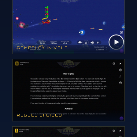
GAMEPLAY IN VOLO
REGOLE DI GIOCO